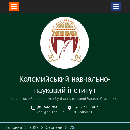
Перейти
до
вмісту
Коломийський навчально-
науковий інститут
Карпатський національний університет імені Василя Стефаника
(03433)24660
вул. Лисенка, 8
knni@pnu.edu.ua
м. Коломия
Головна
2022
Серпень
23