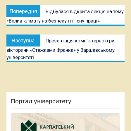
Навігація
Попередня
Попередня
Відбулася відкрита лекція на тему
записів
публікація:
«Вплив клімату на безпеку і гігієну праці»
Наступна
Наступна
Презентація комп’ютерної гри-
публікація:
вікторини «Стежками Франка» у Варшавському
університеті
Портал університету