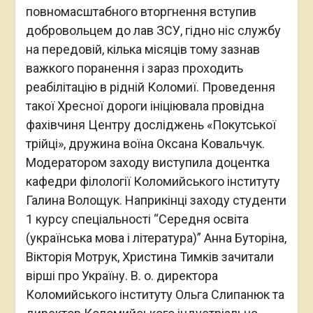
повномасштабного вторгнення вступив
добровольцем до лав ЗСУ, гідно ніс службу
на передовій, кілька місяців тому зазнав
важкого поранення і зараз проходить
реабілітацію в рідній Коломиї. Проведення
такої Хресної дороги ініціювала провідна
фахівчиня Центру досліджень «Покутської
трійці», дружина воїна Оксана Ковальчук.
Модератором заходу виступила доцентка
кафедри філології Коломийського інституту
Галина Волощук. Наприкінці заходу студенти
1 курсу спеціальності “Середня освіта
(українська мова і література)” Анна Буторіна,
Вікторія Мотрук, Христина Тимків зачитали
вірші про Україну. В. о. директора
Коломийського інституту Ольга Слипанюк та