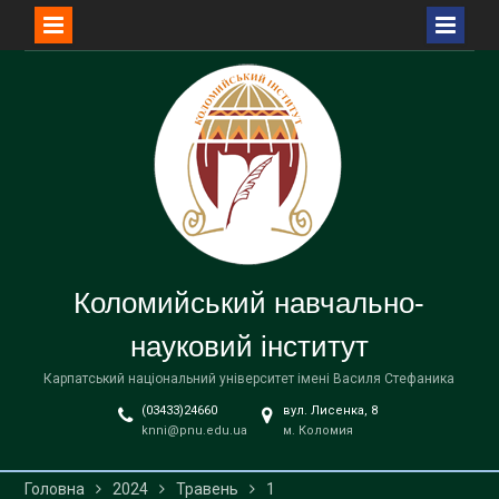
Перейти
до
вмісту
Коломийський навчально-
науковий інститут
Карпатський національний університет імені Василя Стефаника
(03433)24660
вул. Лисенка, 8
knni@pnu.edu.ua
м. Коломия
Головна
2024
Травень
1