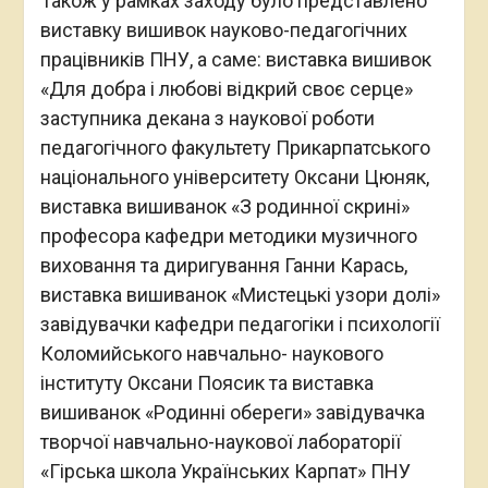
Також у рамках заходу було представлено
виставку вишивок науково-педагогічних
працівників ПНУ, а саме: виставка вишивок
«Для добра і любові відкрий своє серце»
заступника декана з наукової роботи
педагогічного факультету Прикарпатського
національного університету Оксани Цюняк,
виставка вишиванок «З родинної скрині»
професора кафедри методики музичного
виховання та диригування Ганни Карась,
виставка вишиванок «Мистецькі узори долі»
завідувачки кафедри педагогіки і психології
Коломийського навчально- наукового
інституту Оксани Поясик та виставка
вишиванок «Родинні обереги» завідувачка
творчої навчально-наукової лабораторії
«Гірська школа Українських Карпат» ПНУ