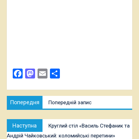
Facebook
Mastodon
Email
Поділитися
Навігація
Попередня
Попередня
Попередній запис
записів
публікація:
Наступна
Наступна
Круглий стіл «Василь Стефаник та
публікація:
Андрій Чайковський: коломийські перетини»