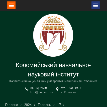
Перейти
до
вмісту
Коломийський навчально-
науковий інститут
Карпатський національний університет імені Василя Стефаника
(03433)24660
вул. Лисенка, 8
knni@pnu.edu.ua
м. Коломия
Головна
2024
Травень
17