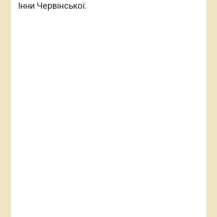
Інни Червінської.