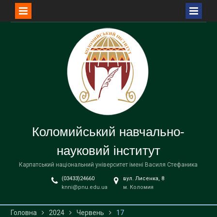
Перейти
до
вмісту
Коломийський навчально-
науковий інститут
Карпатський національний університет імені Василя Стефаника
(03433)24660
вул. Лисенка, 8
knni@pnu.edu.ua
м. Коломия
Головна
2024
Червень
17