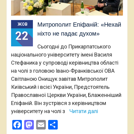
Митрополит Епіфаній: «Нехай
ЖОВ
22
ніхто не падає духом»
Сьогодні до Прикарпатського
національного університету імені Василя
Стефаника у супроводі керівництва області
на чолі з головою Івано-Франківської ОВА
Світланою Онищук завітав Митрополит
Київський і всієї України, Предстоятель
Православної Церкви України, Блаженніший
Епіфаній. Він зустрівся з керівництвом
університету на чолі з
Читати далі
Facebook
Mastodon
Email
Поділитися