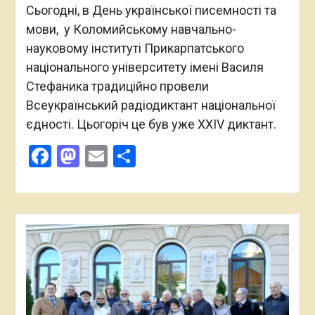
Сьогодні, в День української писемності та
мови, у Коломийському навчально-
науковому інституті Прикарпатського
національного університету імені Василя
Стефаника традиційно провели
Всеукраїнський радіодиктант національної
єдності. Цьогоріч це був уже XXIV диктант.
Facebook
Mastodon
Email
Поділитися