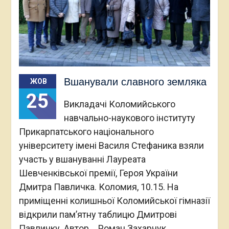
Вшанували славного земляка
ЖОВ
25
Викладачі Коломийського
навчально-наукового інституту
Прикарпатського національного
університету імені Василя Стефаника взяли
участь у вшануванні Лауреата
Шевченківської премії, Героя України
Дмитра Павличка. Коломия, 10.15. На
приміщенні колишньої Коломийської гімназії
відкрили пам’ятну таблицю Дмитрові
Павличку. Автор ‒ Роман Захарчук.