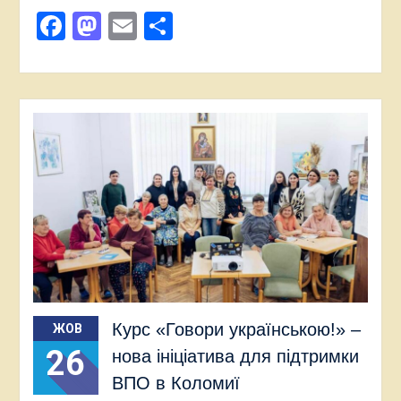
Facebook
Mastodon
Email
Поділитися
Курс «Говори українською!» –
ЖОВ
26
нова ініціатива для підтримки
ВПО в Коломиї