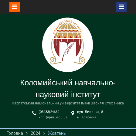
Перейти
до
вмісту
Коломийський навчально-
науковий інститут
Карпатський національний університет імені Василя Стефаника
(03433)24660
вул. Лисенка, 8
knni@pnu.edu.ua
м. Коломия
Головна
2024
Жовтень