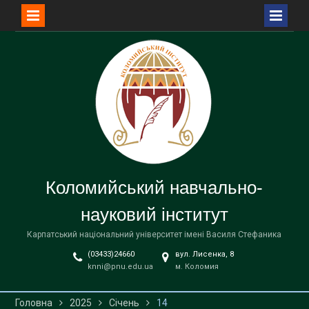
Перейти
до
вмісту
Коломийський навчально-
науковий інститут
Карпатський національний університет імені Василя Стефаника
(03433)24660
вул. Лисенка, 8
knni@pnu.edu.ua
м. Коломия
Головна
2025
Січень
14